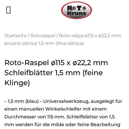
Zum
Inhalt
springen
Startseite
/
Rotoraspel
/ Roto rašpa ø115 x ø22,2 mm
brusne oštrice 1,5 mm (fina oštrica)
Roto-Raspel ø115 x ø22,2 mm
Schleifblätter 1,5 mm (feine
Klinge)
– 1,5 mm (blau) – Universalwerkzeug, ausgelegt für
einen manuellen Winkelschleifer mit einem
Durchmesser von 115 mm. Schleifblätter von 1,5
mm werden für die milde oder feine Bearbeitung