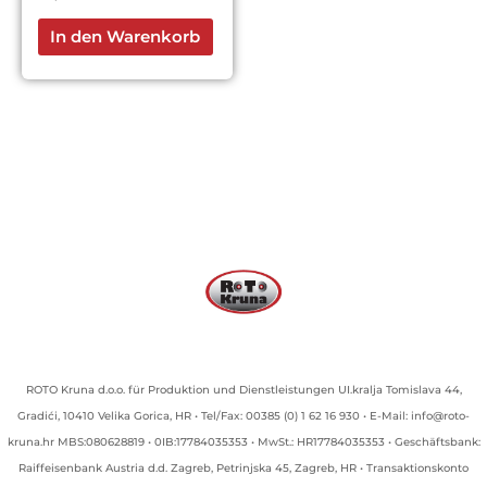
In den Warenkorb
ROTO Kruna d.o.o. für Produktion und Dienstleistungen UI.kralja Tomislava 44,
Gradići, 10410 Velika Gorica, HR • Tel/Fax: 00385 (0) 1 62 16 930 • E-Mail: info@roto-
kruna.hr MBS:080628819 • 0IB:17784035353 • MwSt.: HR17784035353 • Geschäftsbank:
Raiffeisenbank Austria d.d. Zagreb, Petrinjska 45, Zagreb, HR • Transaktionskonto