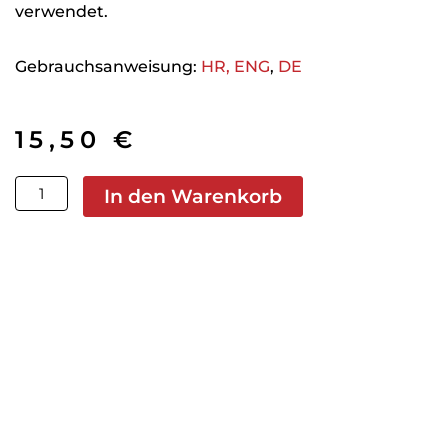
verwendet.
Gebrauchsanweisung:
HR,
ENG
,
DE
15,50
€
Roto
In den Warenkorb
rašpa
ø115
x
ø22,2
mm
brusne
oštrice
1,5
mm
(fina