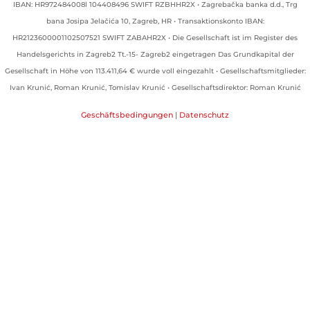
IBAN: HR972484008l 104408496 SWIFT RZBHHR2X • Zagrebačka banka d.d., Trg
bana Josipa Jelačića 10, Zagreb, HR • Transaktionskonto IBAN:
HR2123600001102507521 SWIFT ZABAHR2X • Die Gesellschaft ist im Register des
Handelsgerichts in Zagreb2 Tt.-15- Zagreb2 eingetragen Das Grundkapital der
Gesellschaft in Höhe von 113.411,64 € wurde voll eingezahlt • Gesellschaftsmitglieder:
Ivan Krunić, Roman Krunić, Tomislav Krunić • Gesellschaftsdirektor: Roman Krunić
Geschäftsbedingungen
|
Datenschutz