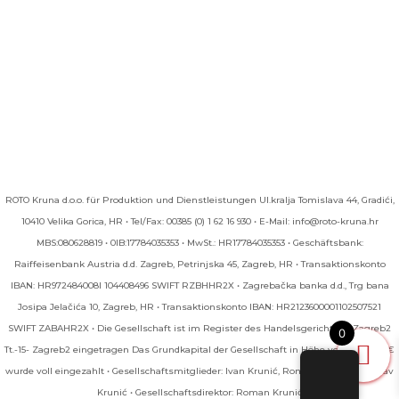
ROTO Kruna d.o.o. für Produktion und Dienstleistungen UI.kralja Tomislava 44, Gradići,
10410 Velika Gorica, HR • Tel/Fax: 00385 (0) 1 62 16 930 • E-Mail: info@roto-kruna.hr
MBS:080628819 • 0IB:17784035353 • MwSt.: HR17784035353 • Geschäftsbank:
Raiffeisenbank Austria d.d. Zagreb, Petrinjska 45, Zagreb, HR • Transaktionskonto
IBAN: HR972484008l 104408496 SWIFT RZBHHR2X • Zagrebačka banka d.d., Trg bana
Josipa Jelačića 10, Zagreb, HR • Transaktionskonto IBAN: HR2123600001102507521
SWIFT ZABAHR2X • Die Gesellschaft ist im Register des Handelsgerichts in Zagreb2
0
Tt.-15- Zagreb2 eingetragen Das Grundkapital der Gesellschaft in Höhe von 113.411,64 €
wurde voll eingezahlt • Gesellschaftsmitglieder: Ivan Krunić, Roman Krunić, Tomislav
Krunić • Gesellschaftsdirektor: Roman Krunić